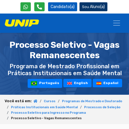
Candidato(a)
Aluno(a)
Processo Seletivo - Vagas
Remanescentes
Programa de Mestrado Profissional em
Práticas Institucionais em Saúde Mental
Português
English
Español
Você está em:
Cursos
Programas de Mestrado e Doutorado
Práticas Institucionais em Saúde Mental
Processos de Seleção
Processo Seletivo para Ingresso no Programa
Processo Seletivo - Vagas Remanescentes