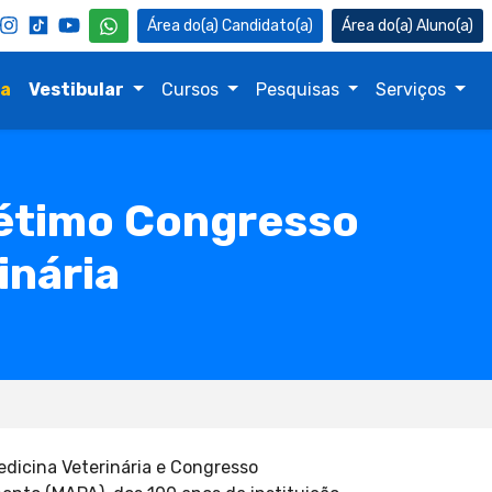
Candidato(a)
Aluno(a)
na
Vestibular
Cursos
Pesquisas
Serviços
Sétimo Congresso
inária
Medicina Veterinária e Congresso