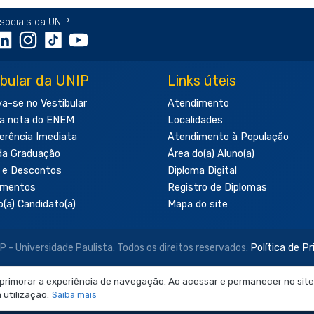
sociais da UNIP
ibular da UNIP
Links úteis
va-se no Vestibular
Atendimento
a nota do ENEM
Localidades
erência Imediata
Atendimento à População
da Graduação
Área do(a) Aluno(a)
 e Descontos
Diploma Digital
amentos
Registro de Diplomas
o(a) Candidato(a)
Mapa do site
- Universidade Paulista. Todos os direitos reservados.
Política de P
aprimorar a experiência de navegação. Ao acessar e permanecer no site
 neste site são de uso exclusivo institucional do Sistema de Ensino Ob
utilização.
Saiba mais
produção, utilização, edição ou compartilhamento sem autorização pr