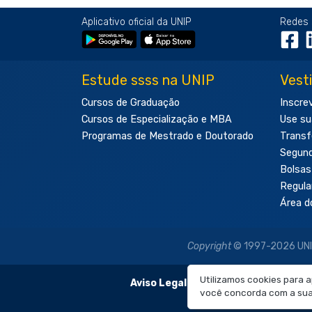
Aplicativo oficial da UNIP
Redes 
Estude ssss na UNIP
Vest
Cursos de Graduação
Inscre
Cursos de Especialização e MBA
Use su
Programas de Mestrado e Doutorado
Transf
Segun
Bolsas
Regul
Área d
Copyright
© 1997-2026 UNIP 
Utilizamos cookies para 
Aviso Legal:
As imagens disponibilizadas
você concorda com a sua 
É proibida a re