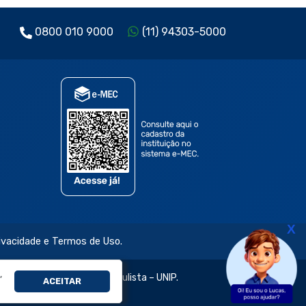
0800 010 9000
(11) 94303-5000
X
rivacidade e Termos de Uso.
,
jetivo e da Universidade Paulista – UNIP.
ACEITAR
évia e expressa.