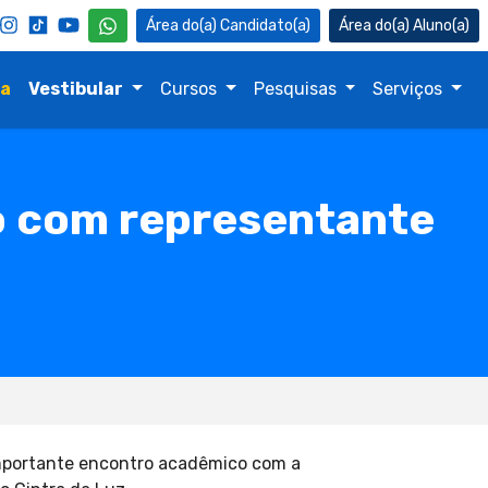
Candidato(a)
Aluno(a)
na
Vestibular
Cursos
Pesquisas
Serviços
o com representante
importante encontro acadêmico com a