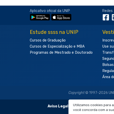
Aplicativo oficial da UNIP
Redes 
Estude ssss na UNIP
Vest
Cursos de Graduação
Inscre
Cursos de Especialização e MBA
Use su
Programas de Mestrado e Doutorado
Transf
Segun
Bolsas
Regul
Área d
Copyright
© 1997-2026 UNIP 
Utilizamos cookies para 
Aviso Legal:
As imagens disponibilizadas
você concorda com a sua 
É proibida a re