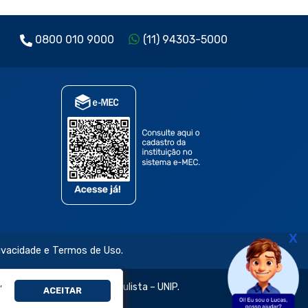
0800 010 9000
(11) 94303-5000
X
rivacidade e Termos de Uso.
,
jetivo e da Universidade Paulista – UNIP.
ACEITAR
évia e expressa.