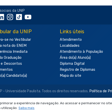
sociais da UNIP
ibular da UNIP
Links úteis
va-se no Vestibular
Atendimento
a nota do ENEM
Localidades
erência Imediata
Atendimento à População
da Graduação
Área do(a) Aluno(a)
 e Descontos
Diploma Digital
amentos
Registro de Diplomas
o(a) Candidato(a)
Mapa do site
- Universidade Paulista. Todos os direitos reservados.
Política de P
aprimorar a experiência de navegação. Ao acessar e permanecer no site
 neste site são de uso exclusivo institucional do Sistema de Ensino Ob
utilização.
Saiba mais
produção, utilização, edição ou compartilhamento sem autorização pr