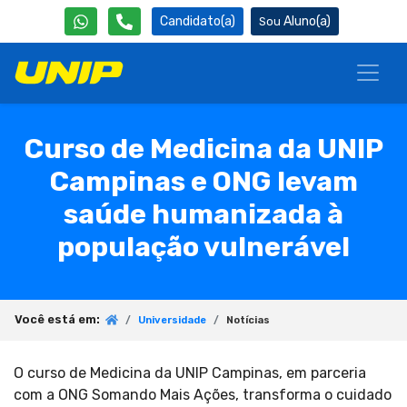
Candidato(a)
Aluno(a)
Curso de Medicina da UNIP
Campinas e ONG levam
saúde humanizada à
população vulnerável
Você está em:
Universidade
Notícias
O curso de Medicina da UNIP Campinas, em parceria
com a ONG Somando Mais Ações, transforma o cuidado