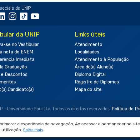
sociais da UNIP
ibular da UNIP
Links úteis
va-se no Vestibular
Atendimento
a nota do ENEM
Localidades
erência Imediata
Atendimento à População
da Graduação
Área do(a) Aluno(a)
 e Descontos
Diploma Digital
amentos
Registro de Diplomas
o(a) Candidato(a)
Mapa do site
- Universidade Paulista. Todos os direitos reservados.
Política de P
aprimorar a experiência de navegação. Ao acessar e permanecer no site
 neste site são de uso exclusivo institucional do Sistema de Ensino Ob
utilização.
Saiba mais
produção, utilização, edição ou compartilhamento sem autorização pr