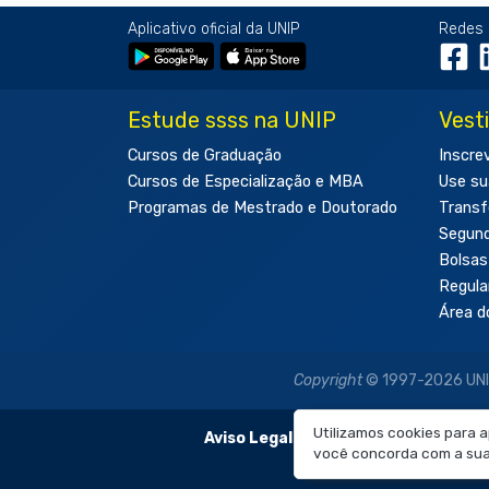
Aplicativo oficial da UNIP
Redes 
Estude ssss na UNIP
Vest
Cursos de Graduação
Inscre
Cursos de Especialização e MBA
Use su
Programas de Mestrado e Doutorado
Transf
Segun
Bolsas
Regul
Área d
Copyright
© 1997-2026 UNIP 
Utilizamos cookies para 
Aviso Legal:
As imagens disponibilizadas
você concorda com a sua 
É proibida a re