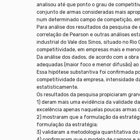
analisou até que ponto o grau de competiti
conjunto de armas consideradas mais aprop
num determinado campo de competição, em 
Para análise dos resultados da pesquisa d
correlação de Pearson e outras análises es
industrial do Vale dos Sinos, situado no Ri
competitividade, em empresas mais e menos
Da análise dos dados, de acordo com a obr
adequadas (maior foco e menor difusão) ao
Essa hipótese substantiva foi confirmada p
competitividade da empresa, intensidade d
estatisticamente.
Os resultados da pesquisa propiciaram grand
1) deram mais uma evidência da validade da
excelência apenas naquelas poucas armas q
2) mostraram que a formulação da estratégi
formulação da estratégia;
3) validaram a metodologia quantitativa d
4) confirmaram que o modelo de campos e ar