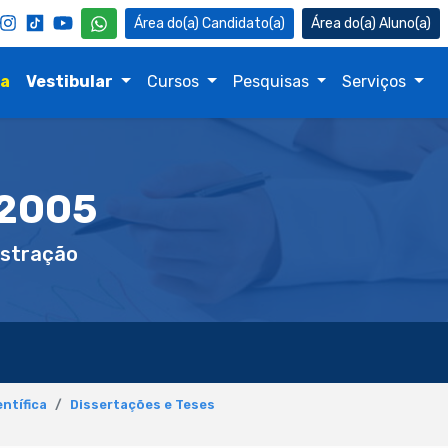
Candidato(a)
Aluno(a)
na
Vestibular
Cursos
Pesquisas
Serviços
 2005
stração
ntífica
Dissertações e Teses