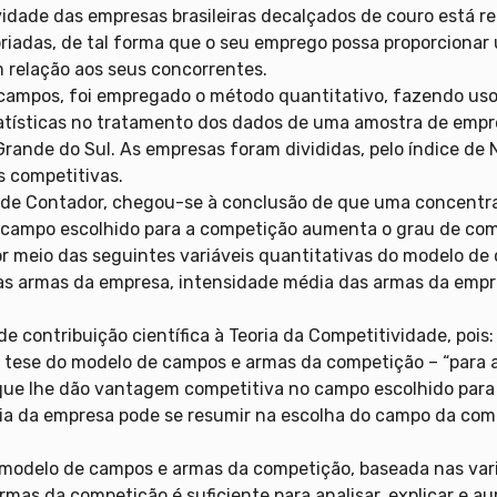
vidade das empresas brasileiras decalçados de couro está 
riadas, de tal forma que o seu emprego possa proporciona
relação aos seus concorrentes.
e campos, foi empregado o método quantitativo, fazendo us
tatísticas no tratamento dos dados de uma amostra de empr
o Grande do Sul. As empresas foram divididas, pelo índice d
 competitivas.
a de Contador, chegou-se à conclusão de que uma concentr
 campo escolhido para a competição aumenta o grau de co
or meio das seguintes variáveis quantitativas do modelo d
as armas da empresa, intensidade média das armas da empre
e contribuição científica à Teoria da Competitividade, pois:
 tese do modelo de campos e armas da competição – “para a
ue lhe dão vantagem competitiva no campo escolhido para 
a da empresa pode se resumir na escolha do campo da compe
o modelo de campos e armas da competição, baseada nas var
mas da competição é suficiente para analisar, explicar e 