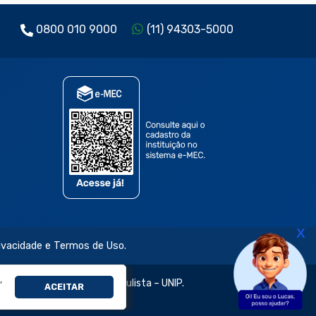
0800 010 9000
(11) 94303-5000
X
rivacidade e Termos de Uso.
,
jetivo e da Universidade Paulista – UNIP.
ACEITAR
évia e expressa.