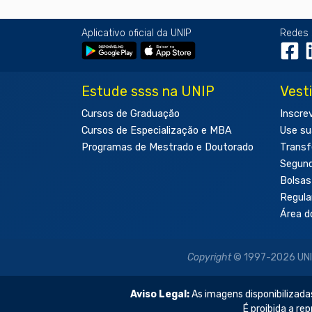
Aplicativo oficial da UNIP
Redes 
Estude ssss na UNIP
Vest
Cursos de Graduação
Inscre
Cursos de Especialização e MBA
Use su
Programas de Mestrado e Doutorado
Transf
Segun
Bolsas
Regul
Área d
Copyright
© 1997-2026 UNIP 
Aviso Legal:
As imagens disponibilizadas
É proibida a re