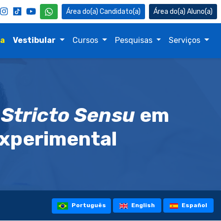
Candidato(a)
Aluno(a)
na
Vestibular
Cursos
Pesquisas
Serviços
o
Stricto Sensu
em
Experimental
Português
English
Español