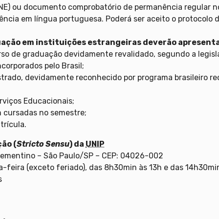
(RNE) ou documento comprobatório de permanência regular no
ência em língua portuguesa. Poderá ser aceito o protocolo 
ação em instituições estrangeiras deverão apresent
curso de graduação devidamente revalidado, segundo a legis
corporados pelo Brasil;
Mestrado, devidamente reconhecido por programa brasileiro 
rviços Educacionais;
em cursadas no semestre;
trícula.
ão (
Stricto Sensu
) da
UNIP
 Clementino – São Paulo/SP – CEP: 04026-002
-feira (exceto feriado), das 8h30min às 13h e das 14h30min
s