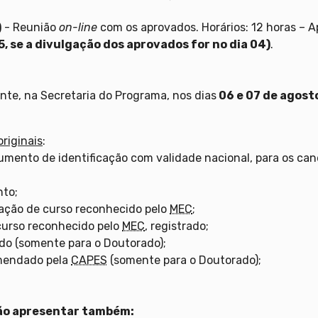
)
- Reunião
on-line
com os aprovados. Horários: 12 horas – 
, se a divulgação dos aprovados for no dia 04)
.
nte, na Secretaria do Programa, nos dias
06 e 07 de agost
originais
:
umento de identificação com validade nacional, para os cand
nto;
uação de curso reconhecido pelo
MEC
;
curso reconhecido pelo
MEC
, registrado;
ado (somente para o Doutorado);
omendado pela
CAPES
(somente para o Doutorado);
ão apresentar também: