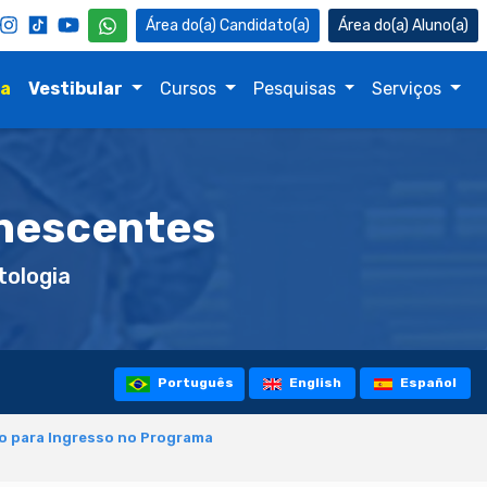
Candidato(a)
Aluno(a)
na
Vestibular
Cursos
Pesquisas
Serviços
anescentes
ologia
Português
English
Español
o para Ingresso no Programa