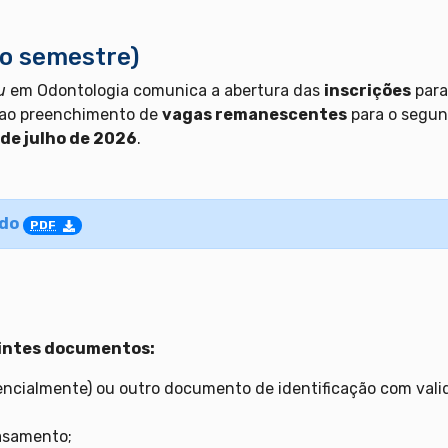
o semestre)
u
em Odontologia comunica a abertura das
inscrições
para
 ao preenchimento de
vagas remanescentes
para o segun
 de julho de 2026
.
ado
PDF
uintes documentos:
encialmente) ou outro documento de identificação com vali
asamento;