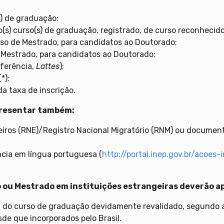
s) de graduação;
do(s) curso(s) de graduação, registrado, de curso reconhecid
rso de Mestrado, para candidatos ao Doutorado;
e Mestrado, para candidatos ao Doutorado;
ferência,
Lattes
);
*);
 taxa de inscrição.
presentar também:
geiros (RNE)/Registro Nacional Migratório (RNM) ou docume
cia em língua portuguesa (
http://portal.inep.gov.br/acoes-
ou Mestrado em instituições estrangeiras deverão a
ma do curso de graduação devidamente revalidado, segundo 
sde que incorporados pelo Brasil.